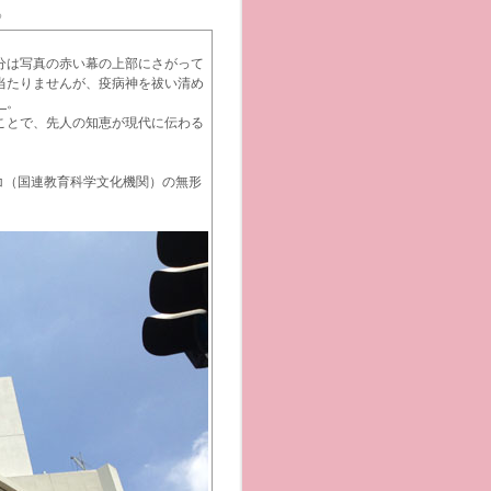
》
分は写真の赤い幕の上部にさがって
当たりませんが、疫病神を祓い清め
】
。
ことで、先人の知恵が現代に伝わる
コ（国連教育科学文化機関）の無形