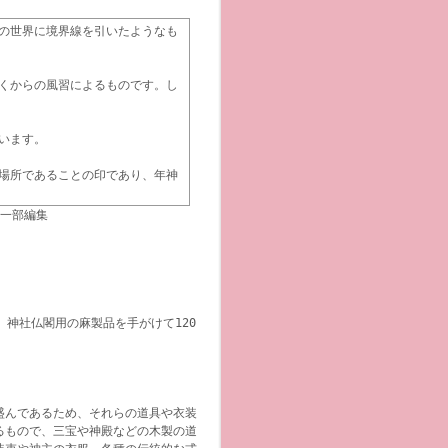
の世界に境界線を引いたようなも
くからの風習によるものです。し
います。
場所であることの印であり、年神
、一部編集
神社仏閣用の麻製品を手がけて120
。
盛んであるため、それらの道具や衣装
るもので、三宝や神殿などの木製の道