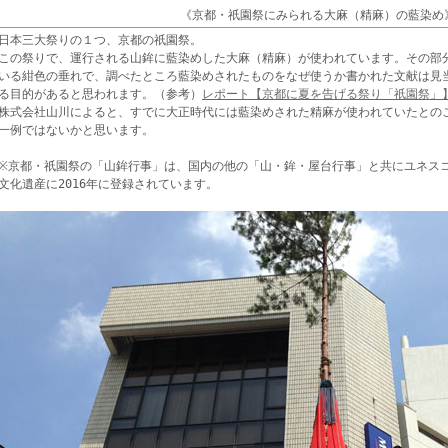
《京都・祇園祭にみられる大麻（精麻）の藍染め
日本三大祭りの１つ、京都の祇園祭。
この祭りで、運行される山鉾に藍染めした大麻（精麻）が使われています。その部
いる紺色の垂れで、調べたところ藍染めされたものをなぜ使うか書かれた文献は見
る目的があると思われます。（参考）
レポート【京都に夏を告げる祭り「祇園祭」
株式会社山川によると、すでに大正時代には藍染めされた精麻が使われていたとの
一例ではないかと思います。
※京都・祇園祭の「山鉾行事」は、国内の他の「山・鉾・屋台行事」と共にユネス
文化遺産に2016年に登録されています。