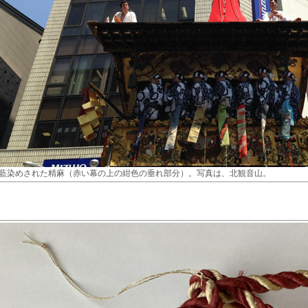
藍染めされた精麻（赤い幕の上の紺色の垂れ部分）。写真は、北観音山。