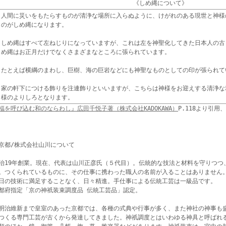
《しめ縄について》
人間に災いをもたらすものが清浄な場所に入らぬように、けがれのある現世と神様
のがしめ縄になります。
しめ縄はすべて左ねじりになっていますが、これは左を神聖化してきた日本人の古
め縄はお正月だけでなくさまざまなところに張られています。
たとえば横綱のまわし、巨樹、海の巨岩などにも神聖なものとしての印が張られて
家の軒下につける飾りを注連飾りといいますが、こちらは神様をお迎えする清浄な
様のよりしろとなります。
福を呼び込む和のならわし』広田千悦子著（株式会社KADOKAWA）
P.118より引用
京都/株式会社山川について
治19年創業。現在、代表は山川正彦氏（５代目）。伝統的な技法と材料を守りつつ、
。つくられているものに、その仕事に携わった職人の名前が入ることはありません
日の技術に満足することなく、日々精進。手仕事による伝統工芸は一級品です。
都府指定「京の神祇装束調度品 伝統工芸品」認定。
明治維新まで皇室のあった京都では、各種の式典や行事が多く、また神社の神事も
つくる専門工芸が古くから発達してきました。神祇調度とはいわゆる神具と呼ばれ