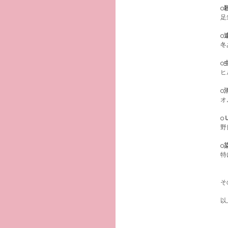
○
足
○
冬
○
ヒ
○
オ
○
野
○
特
そ
以