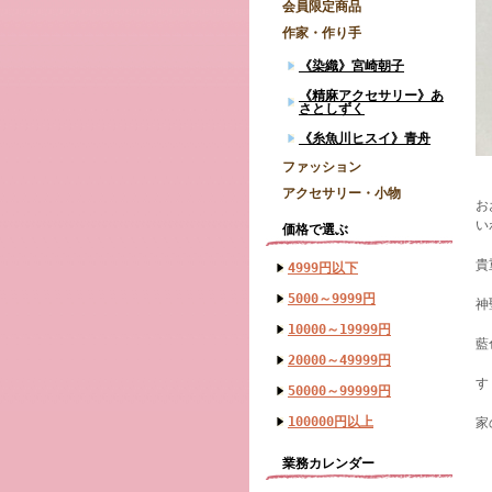
会員限定商品
作家・作り手
《染織》宮崎朝子
《精麻アクセサリー》あ
さとしずく
《糸魚川ヒスイ》青舟
ファッション
アクセサリー・小物
お
い
価格で選ぶ
貴
4999円以下
5000～9999円
神
10000～19999円
藍
20000～49999円
す
50000～99999円
100000円以上
家
業務カレンダー