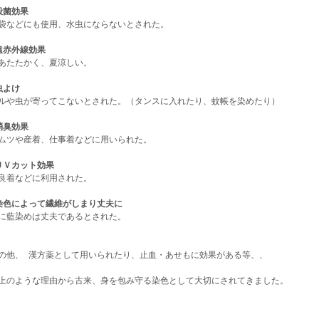
殺菌効果
袋などにも使用、水虫にならないとされた。
遠赤外線効果
あたたかく、夏涼しい。
虫よけ
ルや虫が寄ってこないとされた。（タンスに入れたり、蚊帳を染めたり）
消臭効果
ムツや産着、仕事着などに用いられた。
ＵＶカット効果
良着などに利用された。
染色によって繊維がしまり丈夫に
に藍染めは丈夫であるとされた。
の他、 漢方薬として用いられたり、止血・あせもに効果がある等、、
上のような理由から古来、身を包み守る染色として大切にされてきました。