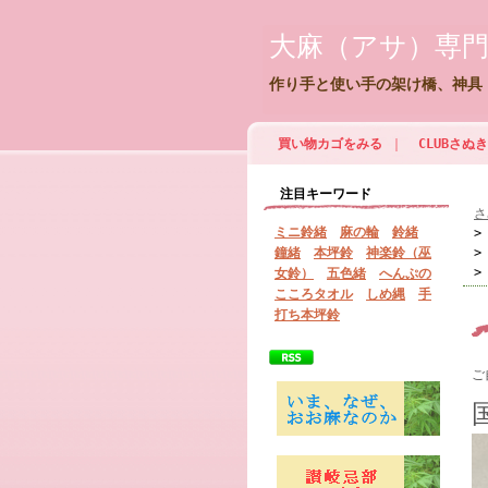
大麻（アサ）専
作り手と使い手の架け橋、神具
買い物カゴをみる
｜
CLUBさ
注目キーワード
さ
ミニ鈴緒
麻の輪
鈴緒
鐘緒
本坪鈴
神楽鈴（巫
女鈴）
五色緒
へんぷの
こころタオル
しめ縄
手
打ち本坪鈴
ご