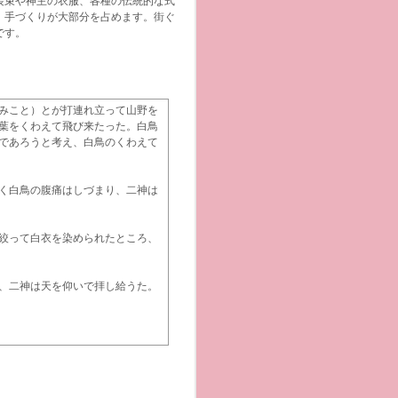
装束や神主の衣服、各種の伝統的な式
、手づくりが大部分を占めます。街ぐ
です。
みこと）とが打連れ立って山野を
葉をくわえて飛び来たった。白鳥
であろうと考え、白鳥のくわえて
く白鳥の腹痛はしづまり、二神は
絞って白衣を染められたところ、
、二神は天を仰いで拝し給うた。