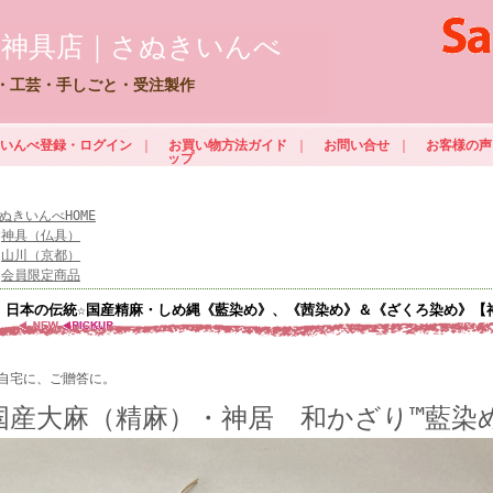
門神具店｜さぬきいんべ
・工芸・手しごと・受注製作
ぬきいんべ登録・ログイン
｜
お買い物方法ガイド
｜
お問い合せ
｜
お客様の声
ップ
ぬきいんべHOME
>
神具（仏具）
>
山川（京都）
>
会員限定商品
日本の伝統☆国産精麻・しめ縄《藍染め》、《茜染め》＆《ざくろ染め》【神居
自宅に、ご贈答に。
国産大麻（精麻）・神居 和かざり™藍染