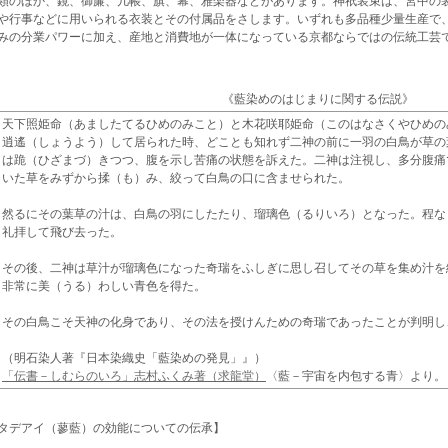
類のほか、鏡、御簾、几帳、旗、幕、雅楽器などがあります。神祇装束は、宮中の
や行事などに用いられる衣装とその付属品をさします。いずれも多品種少量生産で
みの分業パワーに加え、産地と消費地が一体になっている京都ならではの伝統工芸
《藍染めのはじまりに関する伝説》
天下照姫命（あましたてるひめのみこと）と木花咲耶姫命（このはなさくやひめの
逍遙（しょうよう）して居られた時、どことも知れず二神の前に一羽の白鳥が草の
は跪（ひざまづ）きつつ、腹を示し苦痛の状態を訴えた。二神は注視し、多分腹痛
いた草をみずから揉（も）み、絞って白鳥の口に含ませられた。
然るにその葉草の汁は、白鳥の羽にしたたり、瑠璃色（るりいろ）となった。程な
礼拝して飛び去った。
その後、二神は草汁が瑠璃色になった奇瑞をふしぎに思し召してその草を集め汁を
非常に美（うる）わしい青色を得た。
その白鳥こそ天神の化身であり、その法を授けんための奇瑞であったことが判明し
（明石染人著『日本染織史「藍染めの発見」』）
「伝書－しむらのいろ」志村ふくみ著（求龍堂）
〈藍－宇宙を内包する青〉より。
タデアイ（蓼藍）の効能についての伝承】