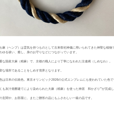
お麻（ヘンプ）は霊気を持つものとして古来祭祀神儀に用いられてきた神聖な植物
わゆる祓い、癒し、身のお守りなどにつながっています。
重な国産大麻（精麻）で、京都の職人により丁寧になわれた注連縄（しめなわ）。
聖な場所であることをしめす境界となります。
色は日本の伝統色。東京オリンピック2020の公式エンブレムにも使われていた色で
くも灰汁発酵建てにより染められた大麻（精麻）を使った神居 和かざり™が完成
の玄関や、お部屋に、またご贈答の品にもふさわしい一級の品です。