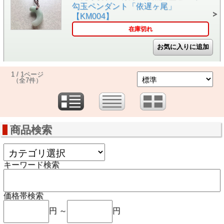
勾玉ペンダント「依遅ヶ尾」
【KM004】
在庫切れ
1 / 1ページ
（全7件）
商品検索
キーワード検索
価格帯検索
円 ～
円