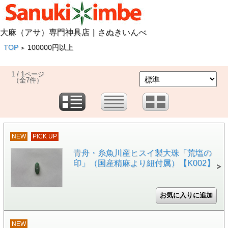
大麻（アサ）専門神具店｜さぬきいんべ
TOP
100000円以上
>
1 / 1ページ
（全7件）
NEW
PICK UP
青舟・糸魚川産ヒスイ製大珠「荒塩の
印」（国産精麻より紐付属）【K002】
NEW