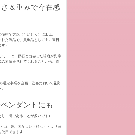
きさ＆重みで存在感
の技術で大珠（たいしゅ）に加工。
られた製品で、貴重品として主に東日
ます）
センチ）は、原石と出会った場所が海岸
二の表情を見せてくれることから、青
）の選定事業を企画、総会において花崗
た。
でペンダントにも
あり、滝であることが多いです）
都・山川製、
国産大麻（精麻）・より紐
も使用できます。