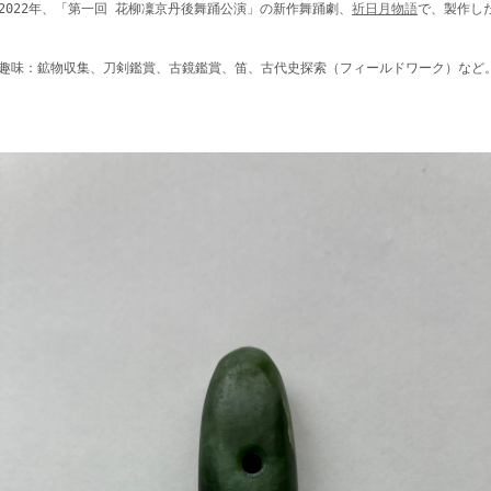
2022年、「第一回 花柳凜京丹後舞踊公演」の新作舞踊劇、
祈日月物語
で、製作し
趣味：鉱物収集、刀剣鑑賞、古鏡鑑賞、笛、古代史探索（フィールドワーク）など