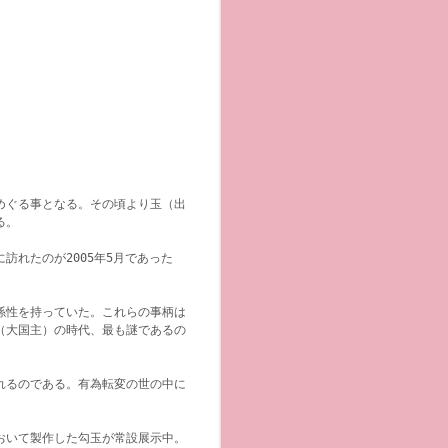
めぐる事となる。その頃より玉
（出
る。
れたのが2005年5月であった
係性を持っていた。これらの事柄は
（大国主）の時代、最も謎であるの
れるのである。有為転変の世の中に
おいて製作した勾玉が常設展示中。