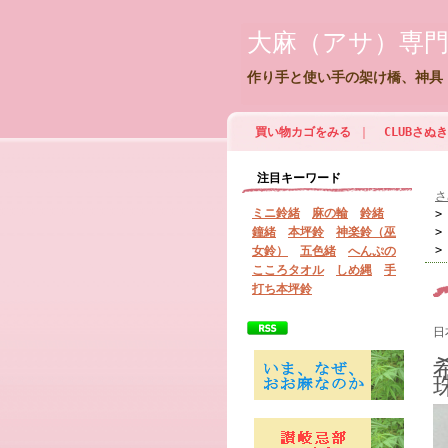
大麻（アサ）専
作り手と使い手の架け橋、神具
買い物カゴをみる
｜
CLUBさ
注目キーワード
さ
ミニ鈴緒
麻の輪
鈴緒
鐘緒
本坪鈴
神楽鈴（巫
女鈴）
五色緒
へんぷの
こころタオル
しめ縄
手
打ち本坪鈴
日