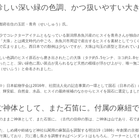
珍しい深い緑の色調、かつ扱いやすい大
都府在住の玉匠・青舟（せいしゅう）氏。
少でコレクターアイテムともなっている新潟県糸魚川産のヒスイを青舟さんが独自
「大珠」とは縄文時代の中ごろ、糸魚川市周辺で産出するヒスイを素材としてつく
で広まりました。西日本での類例は少ないですが、大珠は勾玉の原型と言われてい
しい色調のヒスイ原石から磨き出されたこの大珠（タテ約5.5センチ、ヨコ約1.8
ったこと、深い緑色に黒い斑点が見られるなど天然の模様が浮かび上がり、唯一無
（せいふう）と命名されました。
※）日本鉱物学会は2016年、社団法人化の記念事業の一環として国石（日本の石
、輝安鉱、自然金、水晶、ヒスイの最終候補のなかからヒスイを国石に選定しまし
ご神体として、また石笛に。付属の麻紐
のままご神体として、また石笛に。（古代の信仰の形は、ご神体は山であり、石で
た、しめ縄や鈴緒など神社仏閣用の麻製品を調製する明治19（1886）年創業の京
付属しており、穴に通し長さを調整すればペンダントはもちろん、フーチーとして