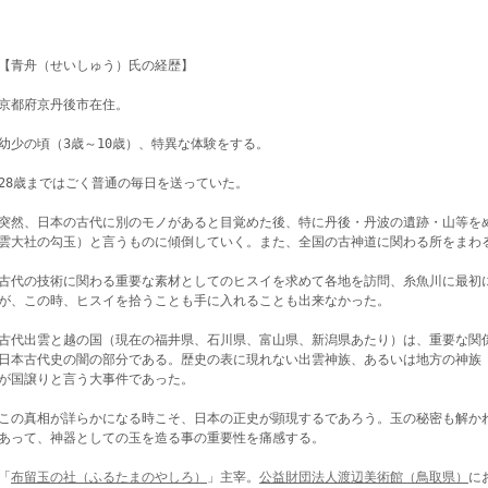
【青舟（せいしゅう）氏の経歴】
京都府京丹後市在住。
幼少の頃（3歳～10歳）、特異な体験をする。
28歳まではごく普通の毎日を送っていた。
突然、日本の古代に別のモノがあると目覚めた後、特に丹後・丹波の遺跡・山等を
雲大社の勾玉）
と言うものに傾倒していく。また、全国の古神道に関わる所をまわ
古代の技術に関わる重要な素材としてのヒスイを求めて各地を訪問、糸魚川に最初に訪
が、この時、ヒスイを拾うことも手に入れることも出来なかった。
古代出雲と越の国（現在の福井県、石川県、富山県、新潟県あたり）は、重要な関
日本古代史の闇の部分である。歴史の表に現れない出雲神族、あるいは地方の神族
が国譲りと言う大事件であった。
この真相が詳らかになる時こそ、日本の正史が顕現するであろう。玉の秘密も解か
あって、神器としての玉を造る事の重要性を痛感する。
「
布留玉の社（ふるたまのやしろ）
」主宰。
公益財団法人渡辺美術館（鳥取県）
に