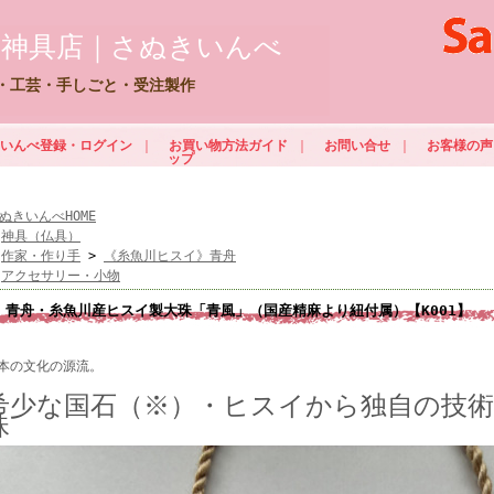
門神具店｜さぬきいんべ
・工芸・手しごと・受注製作
ぬきいんべ登録・ログイン
｜
お買い物方法ガイド
｜
お問い合せ
｜
お客様の声
ップ
ぬきいんべHOME
>
神具（仏具）
>
作家・作り手
>
《糸魚川ヒスイ》青舟
>
アクセサリー・小物
青舟・糸魚川産ヒスイ製大珠「青風」（国産精麻より紐付属）【K001】
本の文化の源流。
希少な国石（※）・ヒスイから独自の技
珠