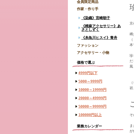
会員限定商品
作家・作り手
《染織》宮崎朝子
京
《精麻アクセサリー》あ
さとしずく
稀
《糸魚川ヒスイ》青舟
（
本
ファッション
アクセサリー・小物
珍
だ
価格で選ぶ
風
4999円以下
5000～9999円
（
岩
10000～19999円
20000～49999円
50000～99999円
100000円以上
そ
ま
業務カレンダー
が