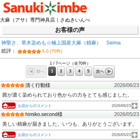
大麻（アサ）専門神具店｜さぬきいんべ
お客様の声
神聖さ、草木染めも☆極上国産大麻（精麻） Seima
総評：
5.0 (70件)
1 / 7ページ（全70件）
1
2
3
4
5
前へ
次へ
清く行動様
2026/06/23
茜が濃く染められており色からの力をとても感じました。
お店からのコメント
2026/06/23
himiko.second様
2026/05/23
美しい精麻が届きました。いつも、ありがとうございます。
お店からのコメント
2026/05/23