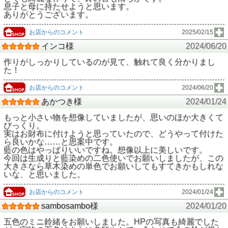
息子と母に持たせようと思います。
ありがとうございます。
お店からのコメント
2025/02/15
インコ様
2024/06/20
作りがしっかりしているのが見て、触れて良く分かりまし
た！
お店からのコメント
2024/06/20
あかつき様
2024/01/24
もっと小さい物を想像していましたが、思いのほか大きくて
びっくり。
実はお財布に付けようと思っていたので、どうやって付けた
ら良いかな……と思案中です。
藍の色はやっぱりいいですね。想像以上に美しいです。
今回は生成りと藍染めの二色使いでお願いしましたが、この
大きさなら草木染めの単色でお願いしてもすてきかもしれな
いな、と思いました。
お店からのコメント
2024/01/24
sambosambo様
2024/01/20
五色のミニ鈴緒をお願いしました。HPの写真も綺麗でした