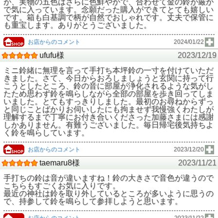
が、実物の五色はさらに色鮮やかで、合わせて金の鈴が厳か
で気に入っています。念願だった購入ができてとても嬉しい
です。箱も白基調で柄が自然でおしゃれです。丈夫で保管に
も重宝します。ありがとうございました。
お店からのコメント
2024/01/22
ufufu様
2023/12/19
ミニ鈴緒に無理を言って手打ち本坪鈴の一寸を付けていただ
きました。さて、今日からおろしましょうと玄関に持って行
こうとしたところ、鈴の音に部屋が浄化されるような気がし
たため思わず鈴を鳴らしながら全部の部屋を歩き回ってしま
いました。とてもすっきりしました。最初のお尋ねからずっ
と同じことばかりお伺いしたにも拘ませず我慢強くわたしが
理解するまで丁寧にお付き合いくださった加藤さまには感謝
しかありません。有難うございました。毎日帰宅後気持ちよ
く鈴を鳴らしています。
お店からのコメント
2023/12/20
taemaru8様
2023/11/21
手打ちの鈴は音が違いますね！鈴の大きさで音色が違うので
こちらもすごくお気に入りです。
最近の神社は鈴を取り外しているところが多いように思うの
で、持参して鈴を鳴らして参拝しようと思います。