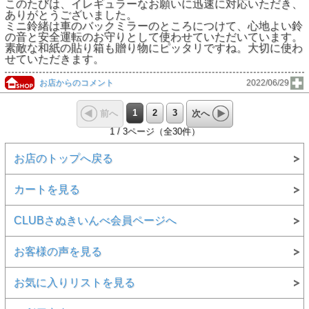
このたびは、イレギュラーなお願いに迅速に対応いただき、
ありがとうございました。
ミニ鈴緒は車のバックミラーのところにつけて、心地よい鈴
の音と安全運転のお守りとして使わせていただいています。
素敵な和紙の貼り箱も贈り物にピッタリですね。大切に使わ
せていただきます。
お店からのコメント
2022/06/29
1
2
3
前へ
次へ
1 / 3ページ（全30件）
お店のトップへ戻る
カートを見る
CLUBさぬきいんべ会員ページへ
お客様の声を見る
お気に入りリストを見る