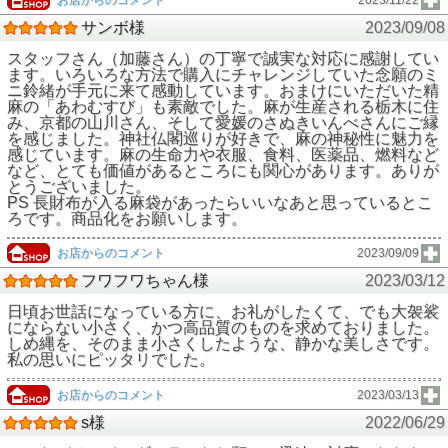
お店からのコメント
2023/11/22
サンボ様
2023/09/08
スタッフさん（加藤さん）の丁寧で誠実な対応に感謝してい
ます。いろいろな方法で購入にチャレンジしていた念願のミ
ニ鈴緒が手元に来て感動しています。おまけにいただいた精
麻の「あわむすび」も素敵でした。麻が生産される栃木に住
み、京都の山川さん、そして愛媛のさぬきいんべさんにご縁
を感じました。神社仏閣巡りが好きで、麻の神秘性に魅力を
感じています。麻の生命力や衣服、食料、医薬品、燃料など
など、とても価値があるところにも関心があります。ありが
とうございました。
PS 長財布が入る麻袋があったらいいなあと思っているとこ
ろです。商品化をお願いします。
お店からのコメント
2023/09/09
フワフワちゃん様
2023/03/12
日頃お世話になっている方に、お礼がしたくて、でも大袈裟
にならない小さく、かつ高品質のものを求めておりました。
しめ縄を、そのまま小さくしたような、静かな美しさです。
私の思いにピッタリでした。
お店からのコメント
2023/03/13
s様
2022/06/29