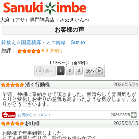
大麻（アサ）専門神具店｜さぬきいんべ
お客様の声
鈴祓え☆国産精麻・ミニ鈴緒 Suzuo
総評：
5.0 (30件)
1 / 3ページ（全30件）
1
2
3
前へ
次へ
清く行動様
2026/05/24
早速、神棚に奉納させて頂きました。素晴らしく雰囲気もが
らりと変化しお祈りの意識も高まったような気がします。あ
りがとうございます。
お店からのコメント
2026/05/25
杉山様
2025/02/15
お陰様で無事到着しました。
とても綺麗な作りで、鈴の音も清らかです。