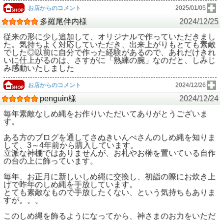
お店からのコメント
2025/01/05
多羅尾伴内様
2024/12/25
従来の形に少し追加して、オリジナルで作っていただきまし
た。気持ちよく対応していただき、出来上がりもとても素敵
でした◎以前に自分で作った経験があるので、あれだけきれ
いに仕上がるのは、さすがに「熟練の腕」なのだと、しみじ
み感動いたしました
お店からのコメント
2024/12/26
penguin様
2024/12/24
毎年素敵なしめ縄をお作りいただいてありがとうございま
す。
ある方のブログを通してさぬきいんべさんのしめ縄を知りま
して、3～4年前から購入しています。
立派な神棚ではありませんが、お札やお榊を置いている自作
の台の上に飾っています。
毎年、お正月に新しいしめ縄に交換し、初詣の際にお炊き上
げで昨年のしめ縄を手放しています。
とても素敵なもので手放したくない、という気持ちもありま
すが。。。
このしめ縄を飾るようになってから、神さまのお力をいただ