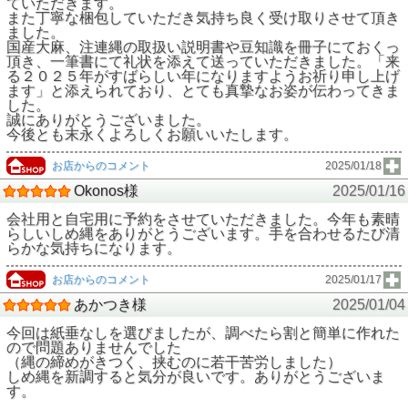
ていただきます。
また丁寧な梱包していただき気持ち良く受け取りさせて頂き
ました。
国産大麻、注連縄の取扱い説明書や豆知識を冊子にておくっ
頂き、一筆書にて礼状を添えて送っていただきました。「来
る２０２５年がすばらしい年になりますようお祈り申し上げ
ます」と添えられており、とても真摯なお姿が伝わってきま
した。
誠にありがとうございました。
今後とも末永くよろしくお願いいたします。
お店からのコメント
2025/01/18
Okonos様
2025/01/16
会社用と自宅用に予約をさせていただきました。今年も素晴
らしいしめ縄をありがとうございます。手を合わせるたび清
らかな気持ちになります。
お店からのコメント
2025/01/17
あかつき様
2025/01/04
今回は紙垂なしを選びましたが、調べたら割と簡単に作れた
ので問題ありませんでした
（縄の締めがきつく、挟むのに若干苦労しました）
しめ縄を新調すると気分が良いです。ありがとうございま
す。