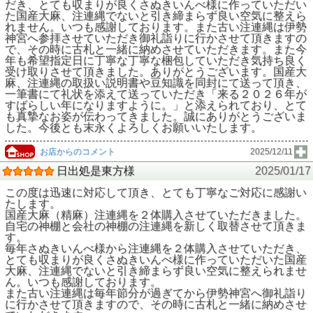
だき、とても収まりが良くさぬきいんべ様に作っていただい
た国産大麻、注連縄でないと引き締まらず良い空気に整えら
れません。いつも感謝しております。また古い注連縄は伊勢
神宮へ参拝させていただき御礼詣りに行かさせて頂きますの
で、その時に古札と一緒に納めさせていただきます。また今
年も希望指定日に丁寧な丁寧な梱包していただき気持ち良く
受け取りさせて頂きました。ありがとうございます。国産大
麻、注連縄の取扱い説明書や豆知識を同封にて送って頂き、
一筆書にて礼状を添えて送っていただき「来る２０２６年が
すばらしい年になりますように。」と添えられており、とて
も真摯なお姿が伝わってきました。誠にありがとうございま
した。今後とも末永くよろしくお願いいたします。
お店からのコメント
2025/12/11
日出処是東方様
2025/01/17
この度は迅速に対応して頂き、とても丁寧なご対応に感謝い
たします。
国産大麻（精麻）注連縄を２体購入させていただきました。
自宅の神棚と会社の神棚の注連縄を新しく取替させて頂きま
す。
毎年さぬきいんべ様から注連縄を２体購入させていただき、
とても収まりが良くさぬきいんべ様に作っていただいた国産
大麻、注連縄でないと引き締まらず良い空気に整えられませ
ん。いつも感謝しております。
また古い注連縄は毎年節分が過ぎてから伊勢神宮へ御礼詣り
に行かさせて頂きますので、その時に古札と一緒に納めさせ