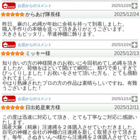
お店からのコメント
2025/12/29
からあげ隊長様
2025/12/24
昨日、麻のしめ縄が年始に余裕を持って到着しました。
職人手作りの本物を送って頂きありがとうございます。
大きさもピッタリ。早速神棚に飾ります。
お店からのコメント
2025/12/24
ミッキー様
2025/12/13
知り合いの方の神様開きのお祝いに今回初めてしめ縄を頂き
ましたが、荷物をほどいて開けて瞬間に、精巧で美しすぎて
びっくりしました！お祝いをさせて頂いた方も、とても感動
されてました。
やはり熟練されたプロの方の作品は素晴らしいですね。有難
うございました！
お店からのコメント
2025/12/14
日出処是東方様
2025/12/11
この度は迅速に対応して頂き、とても丁寧なご対応に感謝い
たします。
国産大麻（精麻）注連縄を２体購入させていただきました。
自宅の神棚と会社の神棚の注連縄を新しく取替させて頂きま
す。毎年、さぬきいんべ様から注連縄を２体購入させていた