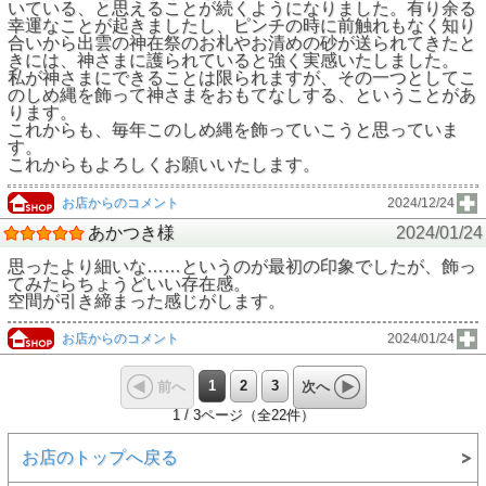
いている、と思えることが続くようになりました。有り余る
幸運なことが起きましたし、ピンチの時に前触れもなく知り
合いから出雲の神在祭のお札やお清めの砂が送られてきたと
きには、神さまに護られていると強く実感いたしました。
私が神さまにできることは限られますが、その一つとしてこ
のしめ縄を飾って神さまをおもてなしする、ということがあ
ります。
これからも、毎年このしめ縄を飾っていこうと思っていま
す。
これからもよろしくお願いいたします。
お店からのコメント
2024/12/24
あかつき様
2024/01/24
思ったより細いな……というのが最初の印象でしたが、飾っ
てみたらちょうどいい存在感。
空間が引き締まった感じがします。
お店からのコメント
2024/01/24
1
2
3
前へ
次へ
1 / 3ページ（全22件）
お店のトップへ戻る