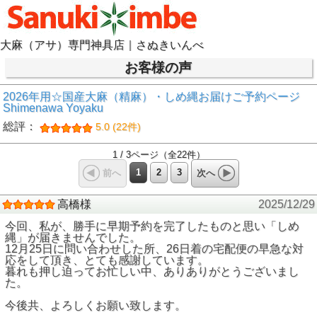
大麻（アサ）専門神具店｜さぬきいんべ
お客様の声
2026年用☆国産大麻（精麻）・しめ縄お届けご予約ページ
Shimenawa Yoyaku
総評：
5.0 (22件)
1 / 3ページ（全22件）
1
2
3
前へ
次へ
高橋様
2025/12/29
今回、私が、勝手に早期予約を完了したものと思い「しめ
縄」が届きませんでした。
12月25日に問い合わせした所、26日着の宅配便の早急な対
応をして頂き、とても感謝しています。
暮れも押し迫ってお忙しい中、ありありがとうございまし
た。
今後共、よろしくお願い致します。