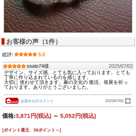
お客様の声（1件）
総評:
5.0
osato74様
2025/07/02
デザイン、サイズ感、とても気に入っております。とても
丁寧に作り込まれているのを感じます。
大切に 使わせて頂きます。麻の文化の 復活、発展を祈っ
ております。ありがとうございました。
お店からのコメント
2025/07/02
価格:
3,871円
(税込)
～
5,052円
(税込)
[ポイント還元 38ポイント～]