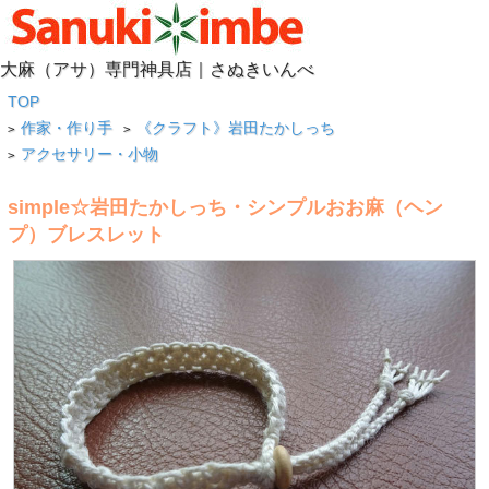
大麻（アサ）専門神具店｜さぬきいんべ
TOP
作家・作り手
《クラフト》岩田たかしっち
>
>
アクセサリー・小物
>
simple☆岩田たかしっち・シンプルおお麻（ヘン
プ）ブレスレット