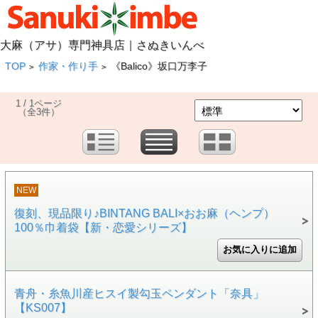
大麻（アサ）専門神具店｜さぬきいんべ
TOP
作家・作り手
《Balico》坂口万李子
>
>
1 / 1ページ
（全3件）
NEW
復刻、現品限り♪BINTANG BALI×おお麻（ヘンプ）
100％巾着袋【新・恋愛シリーズ】
青舟・糸魚川産ヒスイ製勾玉ペンダント「奈具」
【KS007】