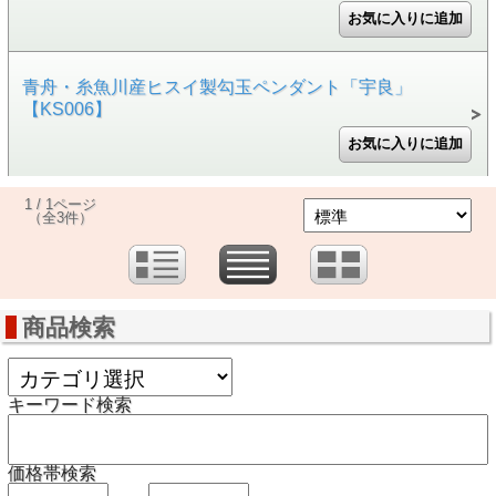
青舟・糸魚川産ヒスイ製勾玉ペンダント「宇良」
【KS006】
1 / 1ページ
（全3件）
商品検索
キーワード検索
価格帯検索