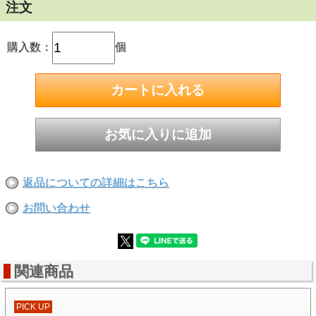
注文
購入数：
個
糸魚川翡翠の魅力を伝える作品。ビワ染めのヘンプ紐付き。
京都府在住の玉匠・青舟（セイシュウ）氏。
BINGTANG BALI・坂口万李子氏のコンビによる作品（６作
目）です。
返品についての詳細はこちら
青舟さんいわく、勾玉の意味についてはフトマニがその設計
図なのだと。翡翠コレクターから購入の新潟県糸魚川産のヒ
お問い合わせ
スイの原石を青舟さんが丹念に、勾玉に磨き出しました。
（奈具・
宇良
・
磯砂
・
依遅ヶ尾
は同じ原石生まれです）
この勾玉は、結晶のきめの細かいしっとりした肌合いの海の
石からできており、微妙に変化がある味わい深い作品となっ
ています。丁字頭もバランス良く入って上品な仕上がりで
関連商品
す。
「奈具（なぐ）」の名は、京都北部の丹後半島、奈具岡遺跡
にちなんで命名されました。古代に玉作り工房があったとこ
PICK UP
ろです。