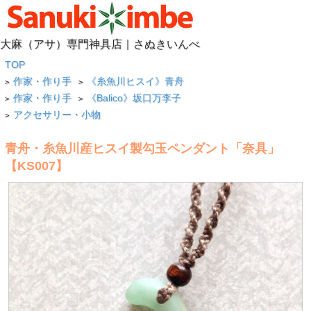
大麻（アサ）専門神具店｜さぬきいんべ
TOP
作家・作り手
《糸魚川ヒスイ》青舟
>
>
作家・作り手
《Balico》坂口万李子
>
>
アクセサリー・小物
>
青舟・糸魚川産ヒスイ製勾玉ペンダント「奈具」
【KS007】