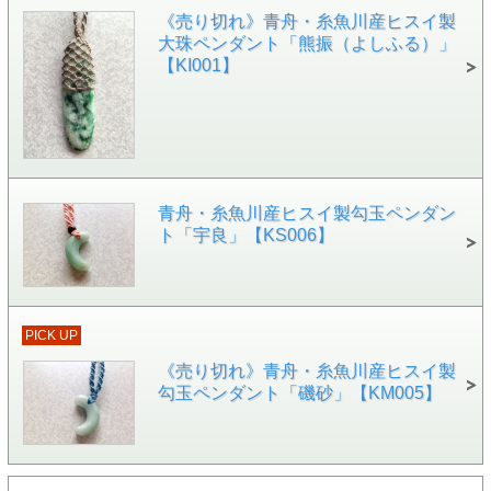
《売り切れ》青舟・糸魚川産ヒスイ製
強い光や照明に透かすと、光を通します（光を通すと異なる
大珠ペンダント「熊振（よしふる）」
緑に輝きます）。透過光の観賞もお楽しみいただけます。
【KI001】
ウッドビーズ付きでおしゃれに。先染めの糸をマクラメ編み。
ヒモは、天の川工房（宮崎朝子氏）の草木染めヘンプ100％
糸（染料：ビワ）を採用。坂口さんがシンプルにマクラメ編
み（平結び～ねじり結び～三つ編み）にて編み上げました。
青舟・糸魚川産ヒスイ製勾玉ペンダン
「奈具」と「宇良」は兄弟のような位置づけ、同じコンセプ
ト「宇良」【KS006】
トで編まれています。
また、勾玉頭部と、ヒモ端部に濃茶色のウッドビーズを配置
しアクセントとなっています。繊細で、おしゃれな作に仕上
がっております。
PICK UP
【青舟（セ
イシュウ）
《売り切れ》青舟・糸魚川産ヒスイ製
氏の経歴】
勾玉ペンダント「磯砂」【KM005】
京都府京丹
後市在住。
幼少の頃（3