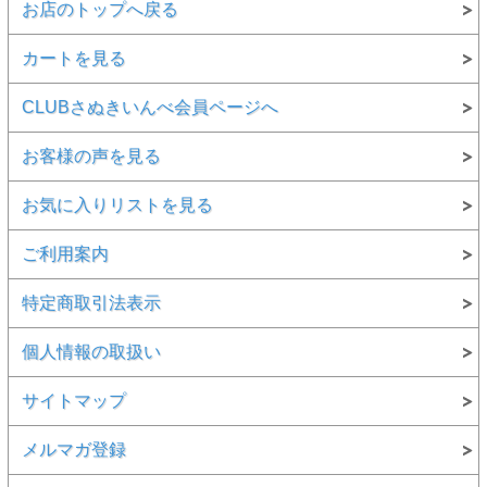
歳～10
お店のトップへ戻る
歳）、特異
な体験をす
る。
カートを見る
28歳までは
ごく普通の
CLUBさぬきいんべ会員ページへ
毎日を送っ
ていた。
お客様の声を見る
突然、日本
の古代に別
お気に入りリストを見る
のモノがあ
ると目覚め
た後、特に
ご利用案内
丹後・丹波
の遺跡・山
等をめぐる
特定商取引法表示
事となる。
その頃より
玉
（出雲大
個人情報の取扱い
社の勾玉）
と言うもの
に傾倒して
サイトマップ
いく。ま
た、全国の
メルマガ登録
古神道に関
わる所をま