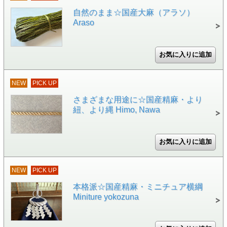
自然のまま☆国産大麻（アラソ）
Araso
NEW
PICK UP
さまざまな用途に☆国産精麻・より
紐、より縄 Himo, Nawa
NEW
PICK UP
本格派☆国産精麻・ミニチュア横綱
Miniture yokozuna