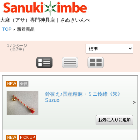
大麻（アサ）専門神具店｜さぬきいんべ
TOP
新着商品
>
1 / 1ページ
（全7件）
NEW
会員
鈴祓え♪国産精麻・ミニ鈴緒《朱》
Suzuo
NEW
PICK UP