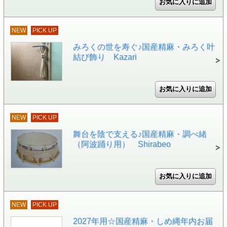
NEW
PICK UP
みろくの世を寿ぐ♪国産精麻・みろく叶
結び飾り Kazari
NEW
PICK UP
舞台を陰で支える♪国産精麻・調べ緒
（阿波踊り用） Shirabeo
NEW
PICK UP
2027年用☆国産精麻・しめ縄年内お届