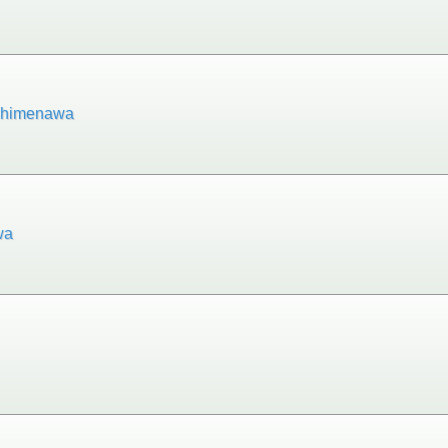
menawa
a