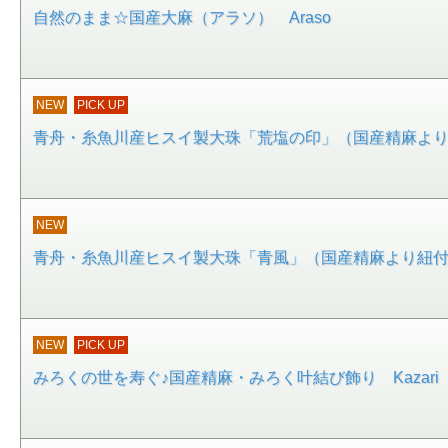
自然のまま☆国産大麻（アラソ） Araso
NEW
PICK UP
青舟・糸魚川産ヒスイ製大珠「荒塩の印」（国産精麻より紐
NEW
青舟・糸魚川産ヒスイ製大珠「青風」（国産精麻より紐付属
NEW
PICK UP
みろくの世を寿ぐ♪国産精麻・みろく叶結び飾り Kazari