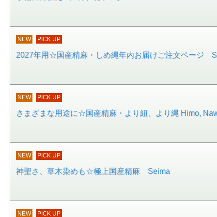
NEW
PICK UP
2027年用☆国産精麻・しめ縄年内お届けご注文ページ Shi
NEW
PICK UP
さまざまな用途に☆国産精麻・より紐、より縄 Himo, Naw
NEW
PICK UP
神聖さ、草木染めも☆極上国産精麻 Seima
NEW
PICK UP