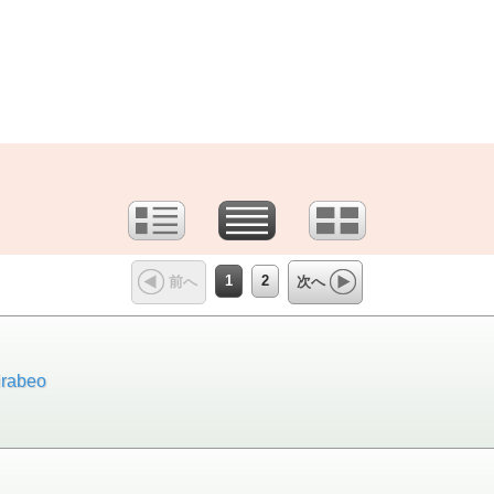
1
2
前へ
次へ
abeo