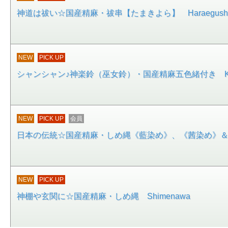
神道は祓い☆国産精麻・祓串【たまきよら】 Haraegush
NEW
PICK UP
シャンシャン♪神楽鈴（巫女鈴）・国産精麻五色緒付き Kagu
NEW
PICK UP
会員
日本の伝統☆国産精麻・しめ縄《藍染め》、《茜染め》＆《
NEW
PICK UP
神棚や玄関に☆国産精麻・しめ縄 Shimenawa