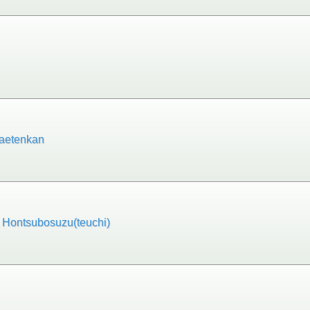
enkan
bosuzu(teuchi)