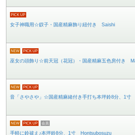
PICK UP
女子神職用☆釵子・国産精麻飾り紐付き Saishi
NEW
PICK UP
巫女の頭飾り☆前天冠（花冠）・国産精麻五色房付き Maet
NEW
PICK UP
音「さやさや」☆国産精麻緒付き手打ち本坪鈴8分、1寸 Hontsu
NEW
PICK UP
会員
手軽に鈴祓え♪本坪鈴8分、1寸 Hontsubosuzu