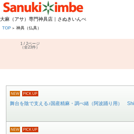
大麻（アサ）専門神具店｜さぬきいんべ
TOP
神具（仏具）
>
1 / 2ページ
（全23件）
NEW
PICK UP
舞台を陰で支える♪国産精麻・調べ緒（阿波踊り用） Shir
NEW
PICK UP