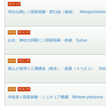
PICK UP
寺社仏閣に☆国産精麻・鰐口紐（鐘緒） Waniguchihimo(K
NEW
PICK UP
お社、神社の拝殿に☆国産精麻・鈴緒 Suzuo
NEW
PICK UP
職人が使用☆三層構造（耐水）・紙垂（４つ入り） Shid
NEW
PICK UP
本格派☆国産精麻・ミニチュア横綱 Miniture yokozuna