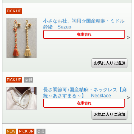
PICK UP
小さなお社、祠用☆国産精麻・ミドル
鈴緒 Suzuo
在庫切れ
PICK UP
会員
長さ調節可♪国産精麻・ネックレス【麻
統～あさすまる～】 Necklace
在庫切れ
NEW
PICK UP
会員