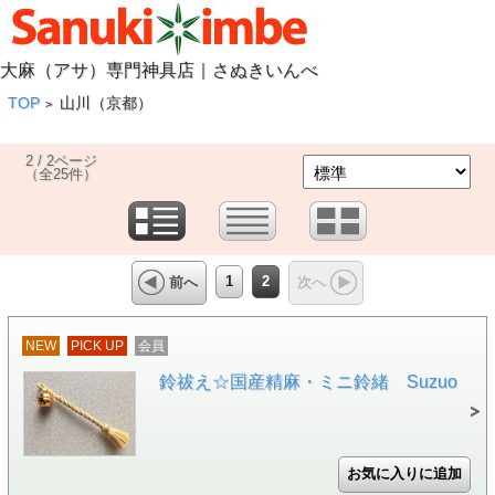
大麻（アサ）専門神具店｜さぬきいんべ
TOP
山川（京都）
>
2 / 2ページ
（全25件）
1
2
前へ
次へ
NEW
PICK UP
会員
鈴祓え☆国産精麻・ミニ鈴緒 Suzuo