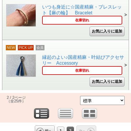
いつも身近に☆国産精麻・ブレスレッ
ト【麻の輪】 Bracelet
在庫切れ
NEW
PICK UP
会員
縁起のよい♪国産精麻・叶結びアクセサ
リー Accessory
在庫切れ
2 / 2ページ
（全25件）
1
2