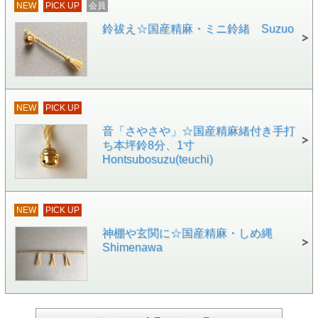
NEW
PICK UP
会員
鈴祓え☆国産精麻・ミニ鈴緒 Suzuo
NEW
PICK UP
音「さやさや」☆国産精麻緒付き手打
ち本坪鈴8分、1寸
Hontsubosuzu(teuchi)
NEW
PICK UP
神棚や玄関に☆国産精麻・しめ縄
Shimenawa