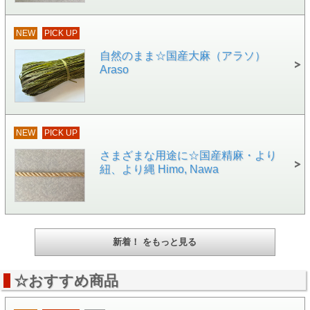
NEW
PICK UP
自然のまま☆国産大麻（アラソ）
Araso
NEW
PICK UP
さまざまな用途に☆国産精麻・より
紐、より縄 Himo, Nawa
新着！ をもっと見る
☆おすすめ商品