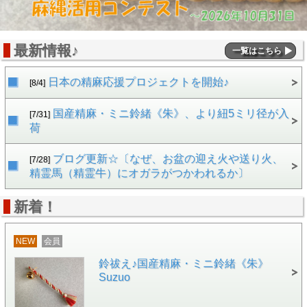
最新情報♪
一覧はこちら
日本の精麻応援プロジェクトを開始♪
[8/4]
国産精麻・ミニ鈴緒《朱》、より紐5ミリ径が入
[7/31]
荷
ブログ更新☆〔なぜ、お盆の迎え火や送り火、
[7/28]
精霊馬（精霊牛）にオガラがつかわれるか〕
新着！
NEW
会員
鈴祓え♪国産精麻・ミニ鈴緒《朱》
Suzuo