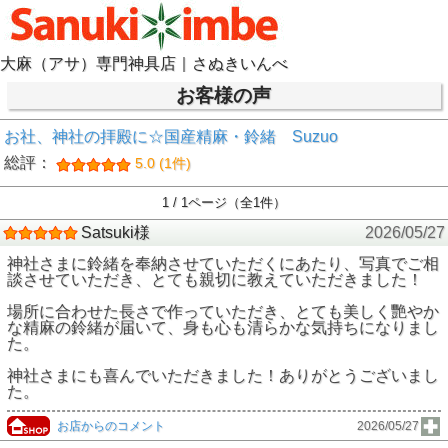
大麻（アサ）専門神具店｜さぬきいんべ
お客様の声
お社、神社の拝殿に☆国産精麻・鈴緒 Suzuo
総評：
5.0 (1件)
1 / 1ページ（全1件）
Satsuki様
2026/05/27
神社さまに鈴緒を奉納させていただくにあたり、写真でご相
談させていただき、とても親切に教えていただきました！
場所に合わせた長さで作っていただき、とても美しく艷やか
な精麻の鈴緒が届いて、身も心も清らかな気持ちになりまし
た。
神社さまにも喜んでいただきました！ありがとうございまし
た。
お店からのコメント
2026/05/27